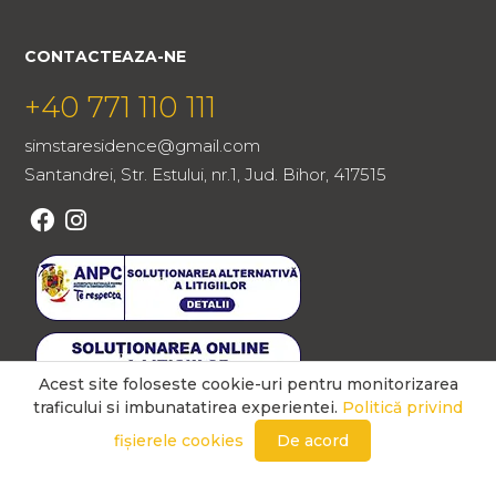
CONTACTEAZA-NE
+40 771 110 111
simstaresidence@gmail.com
Santandrei, Str. Estului, nr.1, Jud. Bihor, 417515
Acest site foloseste cookie-uri pentru monitorizarea
traficului si imbunatatirea experientei.
Politică privind
fișierele cookies
De acord
LINK-URI UTILE
POLITICĂ PRIVIND FIȘIERELE COOKIES