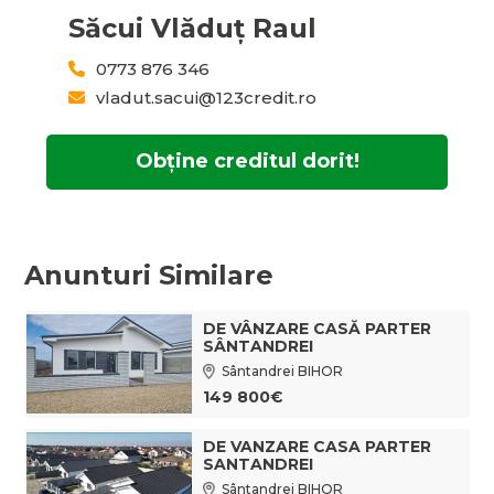
Săcui Vlăduț Raul
0773 876 346
vladut.sacui@123credit.ro
Obține creditul dorit!
Anunturi Similare
DE VÂNZARE CASĂ PARTER
SÂNTANDREI
Sântandrei BIHOR
149 800€
DE VANZARE CASA PARTER
SANTANDREI
Sântandrei BIHOR