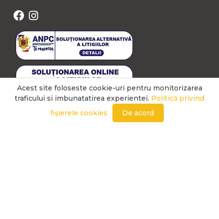
Acest site foloseste cookie-uri pentru monitorizarea
traficului si imbunatatirea experientei.
Politică privind
fișierele cookies
De acord
LINK-URI UTILE
POLITICĂ PRIVIND FIȘIERELE COOKIES
PRIMARIA ORADEA BIHOR
ANPC - SAL
PRIMARIA SANTANDREI BIHOR
ANPC
INSPECTORATUL DE STAT IN CONSTRUCTII