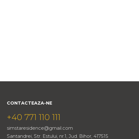
CONTACTEAZA-NE
+40 771 110 111
simstaresidence@gmail.com
Santandrei, Str. Estului, nr.1, Jud. Bihor, 417515