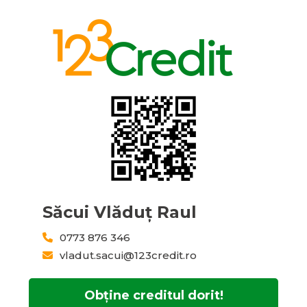
Săcui Vlăduț Raul
0773 876 346
vladut.sacui@123credit.ro
Obține creditul dorit!